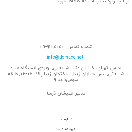
از آنجا وارد تنظیمات Network شوید.
شماره تماس: ۹۱۰۱۵۰۵۰-۰۲۱
info@dorsaco.net
آدرس: تهران، خیابان دکتر شریعتی, روبروی ایستگاه مترو
شریعتی, نبش خیابان زیبا, ساختمان زیبا پلاک ۶۶-۶۴, طبقه
سوم, واحد ۹
تدبیر اندیشان دُرسا
درباره ما
خبرنامه دُرسا