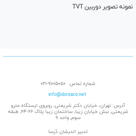
نمونه تصویر دوربین TVT
شماره تماس: ۹۱۰۱۵۰۵۰-۰۲۱
info@dorsaco.net
آدرس: تهران، خیابان دکتر شریعتی, روبروی ایستگاه مترو
شریعتی, نبش خیابان زیبا, ساختمان زیبا پلاک ۶۶-۶۴, طبقه
سوم, واحد ۹
تدبیر اندیشان دُرسا