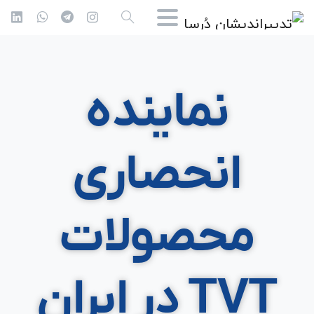
نماینده
انحصاری
محصولات
TVT در ایران