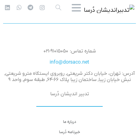
شماره تماس: ۹۱۰۱۵۰۵۰-۰۲۱
info@dorsaco.net
آدرس: تهران، خیابان دکتر شریعتی, روبروی ایستگاه مترو شریعتی,
نبش خیابان زیبا, ساختمان زیبا پلاک ۶۶-۶۴, طبقه سوم, واحد ۹
تدبیر اندیشان دُرسا
درباره ما
خبرنامه دُرسا