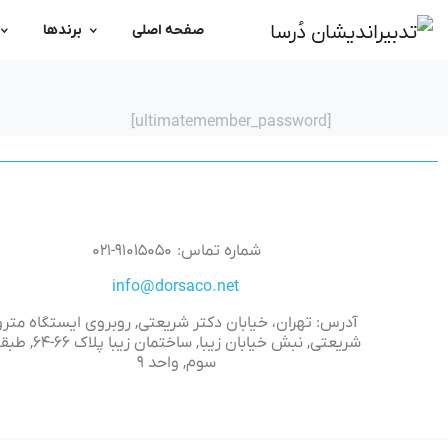
صفحه اصلی
برندها
[ultimatemember_password]
شماره تماس: ۹۱۰۱۵۰۵۰-۰۲۱
info@dorsaco.net
آدرس: تهران، خیابان دکتر شریعتی, روبروی ایستگاه مترو
شریعتی, نبش خیابان زیبا, ساختمان زیبا پلاک 
سوم, واحد ۹