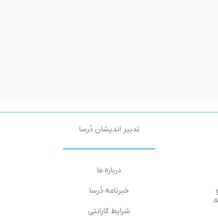
تدبیر اندیشان دُرسا
درباره ما
خبرنامه دُرسا
۶۶-۶۴, طبقه
شرایط گارانتی