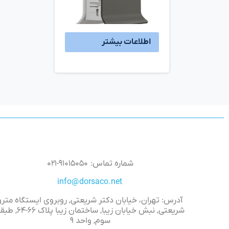
اطلاعات بیشتر
شماره تماس: ۹۱۰۱۵۰۵۰-۰۲۱
info@dorsaco.net
آدرس: تهران، خیابان دکتر شریعتی, روبروی ایستگاه مترو
شریعتی, نبش خیابان زیبا, ساختمان زیبا پلاک 
سوم, واحد ۹