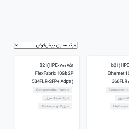
۷۰۰۷۵۱-B21(HPE
۶۶۵۲۴۰-b21(HP
FlexFabric 10Gb 2P
Ethernet 1
534FLR-SFP+ Adptr)
366FLR 
Components of server
Components o
ه سرور
کارت شبکه سرور
 سیستم‌ها
سرورها و سیستم‌ها