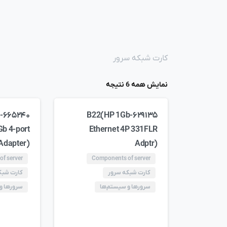
کارت شبکه سرور
نمایش همه 6 نتیجه
E
۶۲۹۱۳۵-B22(HP 1Gb
Gb 4-port
Ethernet 4P 331FLR
Adapter)
Adptr)
f server
Components of server
کارت شبکه سرور
کارت شبک
سرورها و سیستم‌ها
سرورها و