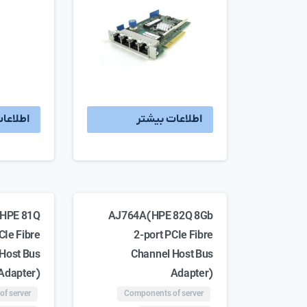
اطلاعات بیشتر
اطلاعا
HPE 81Q
AJ764A(HPE 82Q 8Gb
CIe Fibre
2-port PCIe Fibre
Host Bus
Channel Host Bus
Adapter)
Adapter)
f server
Components of server