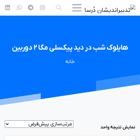
هایلوک
شب
در
دید
پیکسلی
مگا
۲
دوربین
خانه
نمایش نتیجه واحد