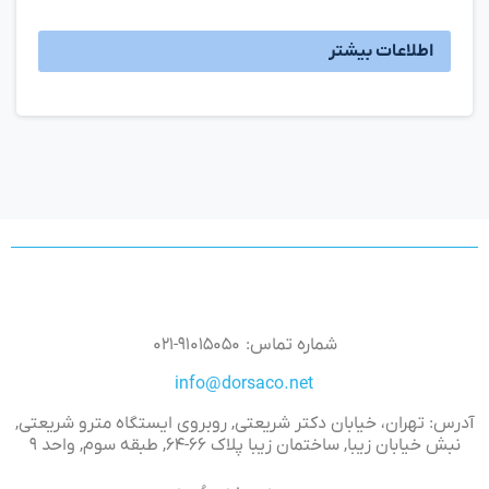
اطلاعات بیشتر
شماره تماس: ۹۱۰۱۵۰۵۰-۰۲۱
info@dorsaco.net
آدرس: تهران، خیابان دکتر شریعتی, روبروی ایستگاه مترو شریعتی,
نبش خیابان زیبا, ساختمان زیبا پلاک ۶۶-۶۴, طبقه سوم, واحد ۹