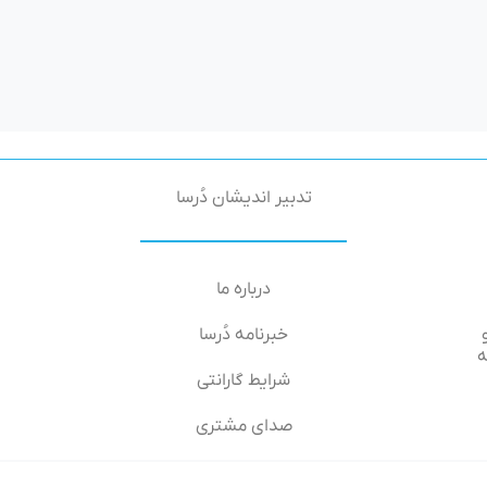
تدبیر اندیشان دُرسا
درباره ما
خبرنامه دُرسا
۶۶-۶۴, طبقه
شرایط گارانتی
صدای مشتری