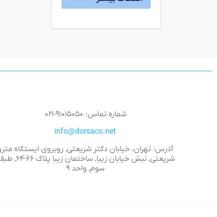
شماره تماس: ۹۱۰۱۵۰۵۰-۰۲۱
info@dorsaco.net
آدرس: تهران، خیابان دکتر شریعتی, روبروی ایستگاه مترو
شریعتی, نبش خیابان زیبا, ساختمان زیبا پلاک 
سوم, واحد ۹