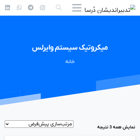
میکروتیک
سیستم
وایرلس
خانه
نمایش همه 3 نتیجه