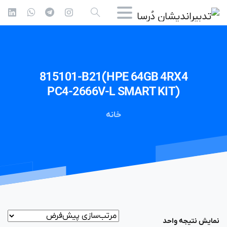
815101-B21(HPE
64GB
4RX4
PC4-2666V-L
SMART
KIT)
خانه
نمایش نتیجه واحد