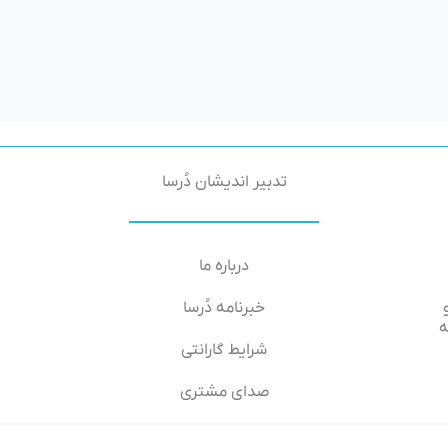
تدبیر اندیشان دُرسا
درباره ما
خبرنامه دُرسا
۶۶-۶۴, طبقه
شرایط گارانتی
صدای مشتری