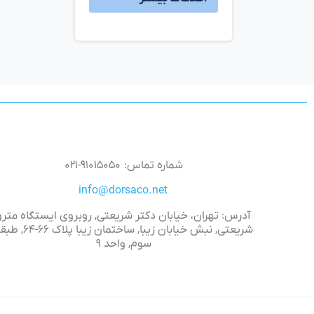
شماره تماس: ۹۱۰۱۵۰۵۰-۰۲۱
info@dorsaco.net
آدرس: تهران، خیابان دکتر شریعتی, روبروی ایستگاه مترو
شریعتی, نبش خیابان زیبا, ساختمان زیبا پلاک 
سوم, واحد ۹