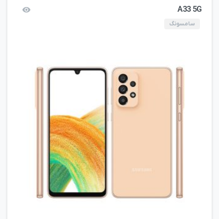
A33 5G
سامسونگ