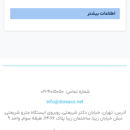
اطلاعات بیشتر
شماره تماس: ۹۱۰۱۵۰۵۰-۰۲۱
info@dorsaco.net
آدرس: تهران، خیابان دکتر شریعتی, روبروی ایستگاه مترو شریعتی,
نبش خیابان زیبا, ساختمان زیبا پلاک ۶۶-۶۴, طبقه سوم, واحد ۹