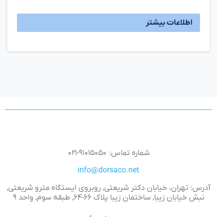
اطلاعات بیشتر
شماره تماس: ۹۱۰۱۵۰۵۰-۰۲۱
info@dorsaco.net
آدرس: تهران، خیابان دکتر شریعتی, روبروی ایستگاه مترو شریعتی,
نبش خیابان زیبا, ساختمان زیبا پلاک ۶۶-۶۴, طبقه سوم, واحد ۹