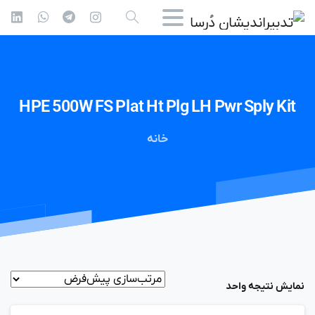
HPE
500W
FS
Plat
Ht
Plg
LH
Pwr
Sply
Kit
خانه
نمایش نتیجه واحد