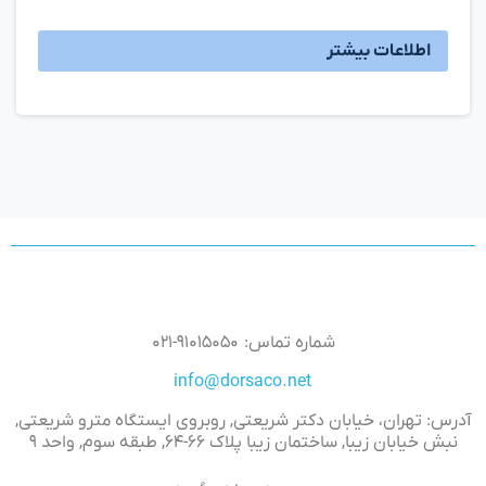
اطلاعات بیشتر
شماره تماس: ۹۱۰۱۵۰۵۰-۰۲۱
info@dorsaco.net
آدرس: تهران، خیابان دکتر شریعتی, روبروی ایستگاه مترو شریعتی,
نبش خیابان زیبا, ساختمان زیبا پلاک ۶۶-۶۴, طبقه سوم, واحد ۹