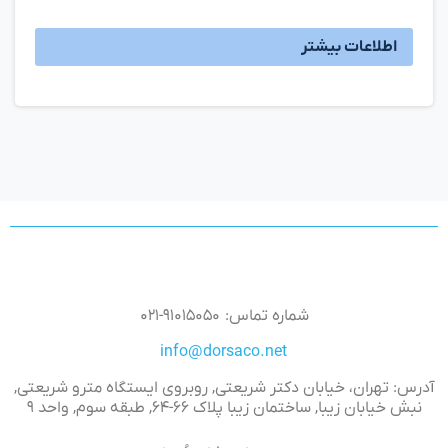
اطلاعات بیشتر
شماره تماس: ۹۱۰۱۵۰۵۰-۰۲۱
info@dorsaco.net
آدرس: تهران، خیابان دکتر شریعتی, روبروی ایستگاه مترو شریعتی,
نبش خیابان زیبا, ساختمان زیبا پلاک ۶۶-۶۴, طبقه سوم, واحد ۹