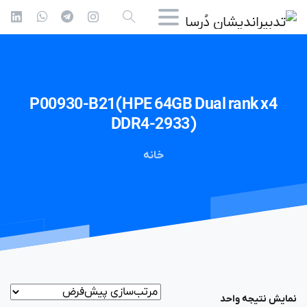
P00930-B21(HPE
64GB
Dual
rank
x4
DDR4-2933)
خانه
نمایش نتیجه واحد