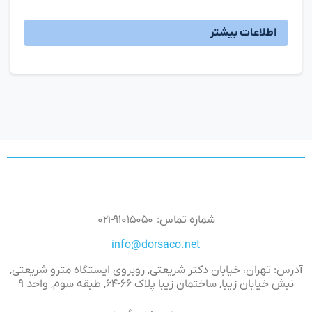
اطلاعات بیشتر
شماره تماس: ۹۱۰۱۵۰۵۰-۰۲۱
info@dorsaco.net
آدرس: تهران، خیابان دکتر شریعتی, روبروی ایستگاه مترو شریعتی,
نبش خیابان زیبا, ساختمان زیبا پلاک ۶۶-۶۴, طبقه سوم, واحد ۹