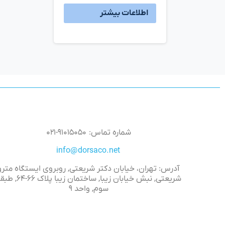
اطلاعات بیشتر
شماره تماس: ۹۱۰۱۵۰۵۰-۰۲۱
info@dorsaco.net
آدرس: تهران، خیابان دکتر شریعتی, روبروی ایستگاه مترو
شریعتی, نبش خیابان زیبا, ساختمان زیبا پلاک 
سوم, واحد ۹