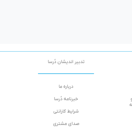
تدبیر اندیشان دُرسا
درباره ما
خبرنامه دُرسا
۶۶-۶۴, طبقه
شرایط گارانتی
صدای مشتری