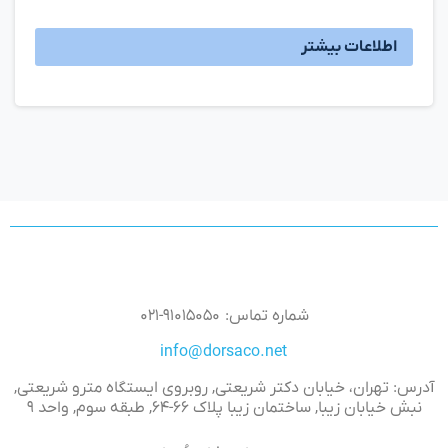
اطلاعات بیشتر
شماره تماس: ۹۱۰۱۵۰۵۰-۰۲۱
info@dorsaco.net
آدرس: تهران، خیابان دکتر شریعتی, روبروی ایستگاه مترو شریعتی,
نبش خیابان زیبا, ساختمان زیبا پلاک ۶۶-۶۴, طبقه سوم, واحد ۹