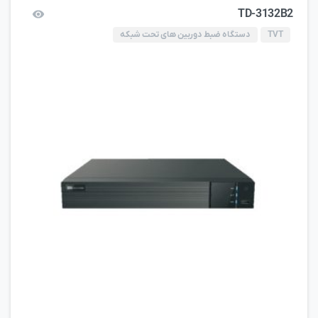
TD-3132B2
TVT
دستگاه ضبط دوربین های تحت شبکه