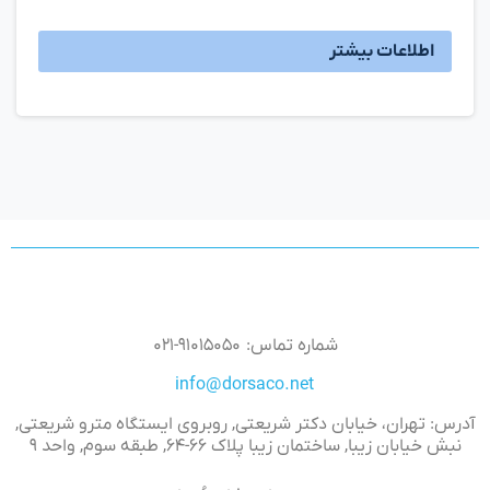
اطلاعات بیشتر
شماره تماس: ۹۱۰۱۵۰۵۰-۰۲۱
info@dorsaco.net
آدرس: تهران، خیابان دکتر شریعتی, روبروی ایستگاه مترو شریعتی,
نبش خیابان زیبا, ساختمان زیبا پلاک ۶۶-۶۴, طبقه سوم, واحد ۹