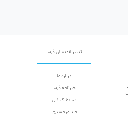
تدبیر اندیشان دُرسا
درباره ما
خبرنامه دُرسا
۶۶-۶۴, طبقه
شرایط گارانتی
صدای مشتری