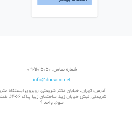
شماره تماس: ۹۱۰۱۵۰۵۰-۰۲۱
info@dorsaco.net
آدرس: تهران، خیابان دکتر شریعتی, روبروی ایستگاه مترو
شریعتی, نبش خیابان زیبا, ساختمان زیبا پلاک 
سوم, واحد ۹