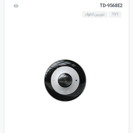
TD-9568E2
TVT
دوربین آنالوگ