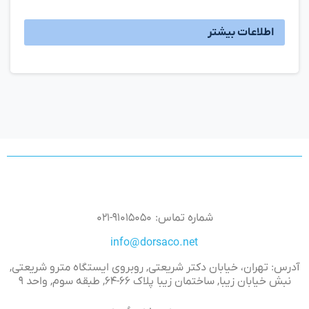
اطلاعات بیشتر
شماره تماس: ۹۱۰۱۵۰۵۰-۰۲۱
info@dorsaco.net
آدرس: تهران، خیابان دکتر شریعتی, روبروی ایستگاه مترو شریعتی,
نبش خیابان زیبا, ساختمان زیبا پلاک ۶۶-۶۴, طبقه سوم, واحد ۹