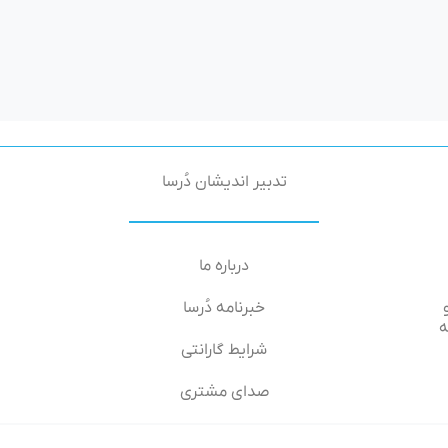
تدبیر اندیشان دُرسا
درباره ما
خبرنامه دُرسا
۶۶-۶۴, طبقه
شرایط گارانتی
صدای مشتری