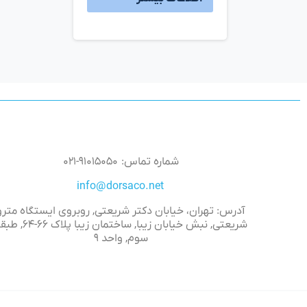
شماره تماس: ۹۱۰۱۵۰۵۰-۰۲۱
info@dorsaco.net
آدرس: تهران، خیابان دکتر شریعتی, روبروی ایستگاه مترو
شریعتی, نبش خیابان زیبا, ساختمان زیبا پلاک 
سوم, واحد ۹