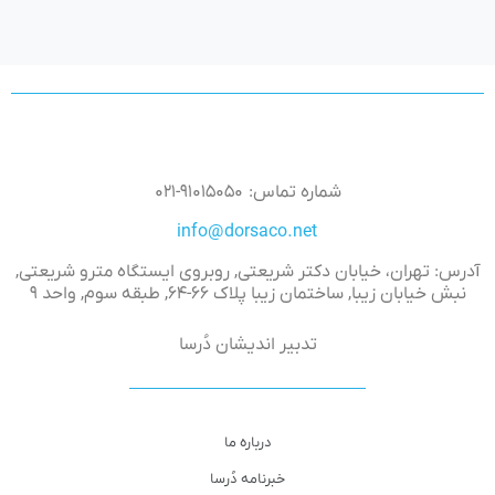
شماره تماس: ۹۱۰۱۵۰۵۰-۰۲۱
info@dorsaco.net
آدرس: تهران، خیابان دکتر شریعتی, روبروی ایستگاه مترو شریعتی,
نبش خیابان زیبا, ساختمان زیبا پلاک ۶۶-۶۴, طبقه سوم, واحد ۹
تدبیر اندیشان دُرسا
درباره ما
خبرنامه دُرسا