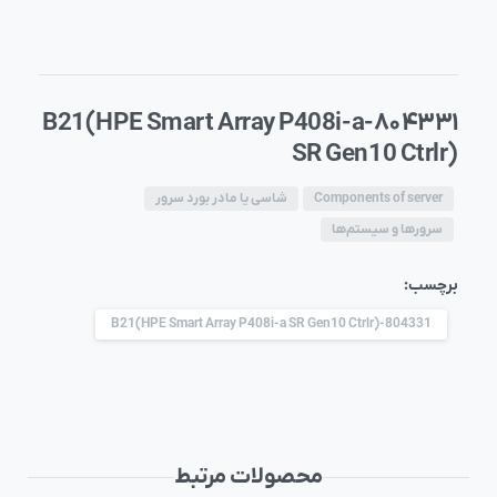
۸۰۴۳۳۱-B21(HPE Smart Array P408i-a
SR Gen10 Ctrlr)
Components of server
شاسی یا مادر بورد سرور
سرورها و سیستم‌ها
برچسب:
804331-B21(HPE Smart Array P408i-a SR Gen10 Ctrlr)
محصولات مرتبط