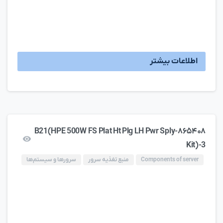
اطلاعات بیشتر
۸۶۵۴۰۸-B21(HPE 500W FS Plat Ht Plg LH Pwr Sply
Kit)-3
Components of server
منبع تغذیه سرور
سرورها و سیستم‌ها