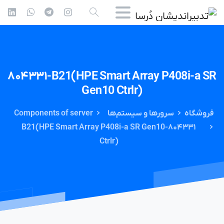
۸۰۴۳۳۱-B21(HPE
Smart
Array
P408i-a
SR
Gen10
Ctrlr)
فروشگاه
سرورها و سیستم‌ها
Components of server
۸۰۴۳۳۱-B21(HPE Smart Array P408i-a SR Gen10
Ctrlr)