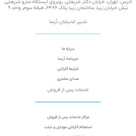
آدرس: تهران، خیابان دکتر شریعتی, روبروی ایستگاه مترو شریعتی,
نبش خیابان زیبا, ساختمان زیبا پلاک ۶۶-۶۴, طبقه سوم, واحد ۹
تدبیر اندیشان دُرسا
درباره ما
خبرنامه دُرسا
شرایط گارانتی
صدای مشتری
خدمات پس از فروش
مراکز خدمات پس از فروش
استعلام گارانتی موبایل و تبلت