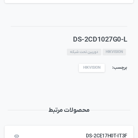
DS-2CD1027G0-L
HIKVISION
دوربین تحت شبکه
برچسب:
HIKVISION
محصولات مرتبط
DS-2CE17H0T-IT3F