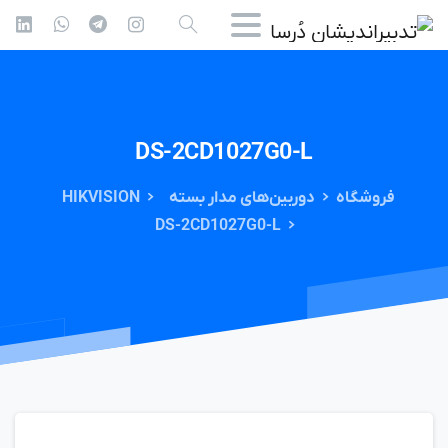
DS-2CD1027G0-L
فروشگاه
دوربین‌های مدار بسته
HIKVISION
DS-2CD1027G0-L