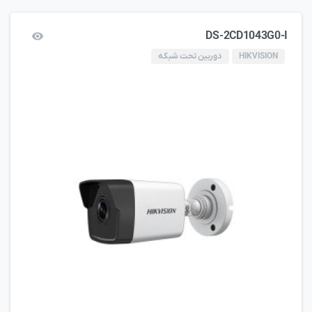
DS-2CD1043G0-I
HIKVISION
دوربین تحت شبکه