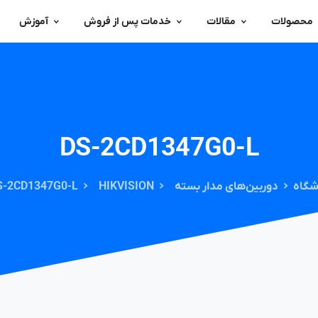
محصولات
مقالات
خدمات پس از فروش
آموزش
DS-2CD1347G0-L
شگاه
دوربین‌های مدار بسته
HIKVISION
S-2CD1347G0-L