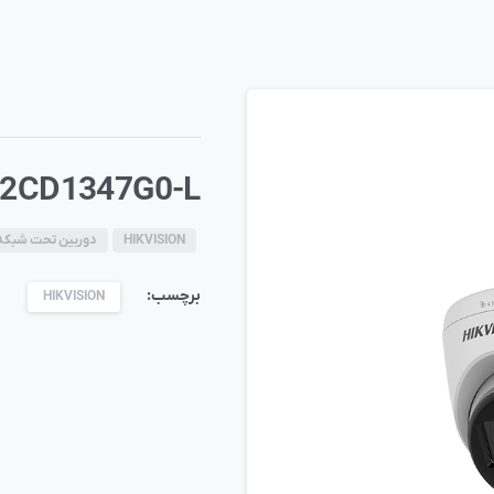
-2CD1347G0-L
HIKVISION
دوربین تحت شبکه
برچسب:
HIKVISION