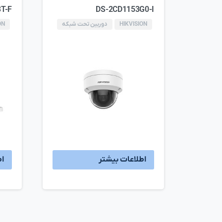
T-F
DS-2CD1153G0-I
HIKVISION
دوربین تحت شبکه
ON
اطلاعات بیشتر
اط