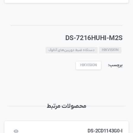
DS-7216HUHI-M2S
HIKVISION
دستگاه ضبط دوربین‌های آنالوگ
برچسب:
HIKVISION
محصولات مرتبط
DS-2CD1143G0-I