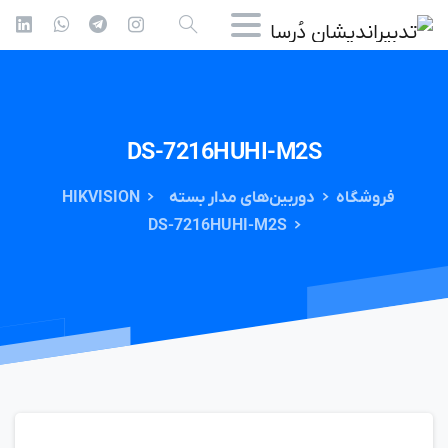
DS-7216HUHI-M2S
فروشگاه
دوربین‌های مدار بسته
HIKVISION
DS-7216HUHI-M2S