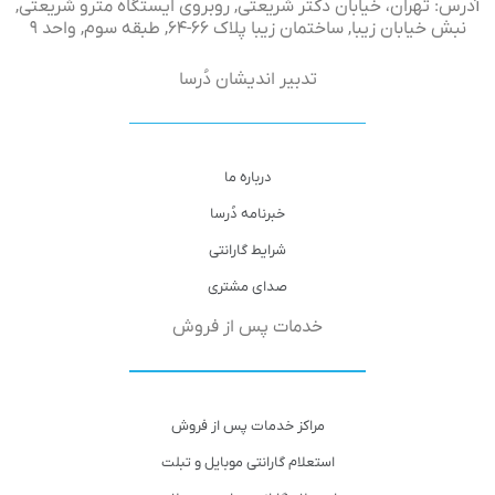
آدرس: تهران، خیابان دکتر شریعتی, روبروی ایستگاه مترو شریعتی,
نبش خیابان زیبا, ساختمان زیبا پلاک ۶۶-۶۴, طبقه سوم, واحد ۹
تدبیر اندیشان دُرسا
درباره ما
خبرنامه دُرسا
شرایط گارانتی
صدای مشتری
خدمات پس از فروش
مراکز خدمات پس از فروش
استعلام گارانتی موبایل و تبلت