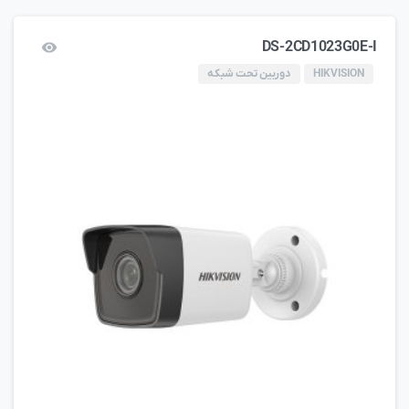
DS-2CD1023G0E-I
HIKVISION
دوربین تحت شبکه