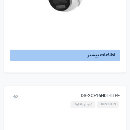
اطلاعات بیشتر
DS-2CE16H0T-ITPF
HIKVISION
دوربین آنالوگ