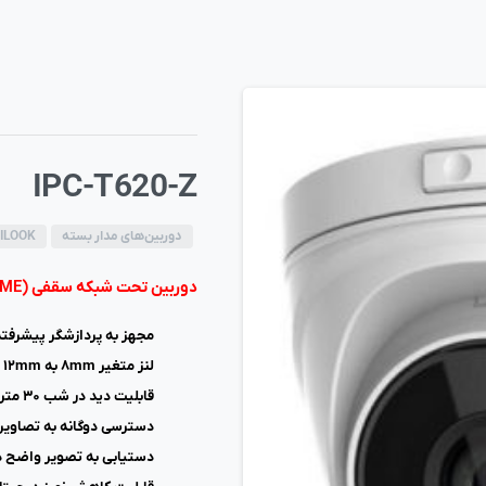
IPC-T620-Z
دوربین‌های مدار بسته
ILOOK
دوربین تحت شبکه سقفی (DOME) دو مگاپیکسلی با لنز متغیر
مجهز به پردازشگر پیشرفته ۲ مگاپیکسلی OS
لنز متغیر ۸mm به ۱۲mm موتوری
قابلیت دید در شب ۳۰ متر
دسترسی دوگانه به تصاویر (ual stream
دستیابی به تصویر واضح در نقاط 