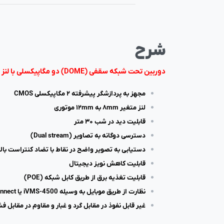
شرح
دوربین تحت شبکه سقفی (DOME) دو مگاپیکسلی با لنز متغیر
مجهز به پردازشگر پیشرفته ۲ مگاپیکسلی CMOS
لنز متغیر ۸mm به ۱۲mm موتوری
قابلیت دید در شب ۳۰ متر
دسترسی دوگانه به تصاویر (Dual stream)
دستیابی به تصویر واضح در نقاط با تضاد کنتراست بالا (DR 120db
قابلیت کاهش نویز دیجیتال
قابلیت تغذیه برق از طریق کابل شبکه (POE)
نظارت از طریق موبایل به وسیله iVMS-4500 یا Hik-Connect
غیر قابل نفوذ در مقابل گرد و غبار و مقاوم در مقابل فشار 