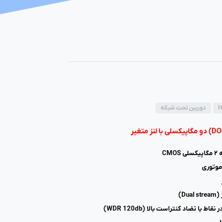
H
دوربین تحت شبکه
CM
D)
با تضاد کنتراست بالا (WDR 120db)