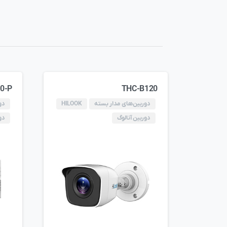
0-P
THC-B120
دوربین‌های مدار بسته
HILOOK
دو
دوربین آنالوگ
دو