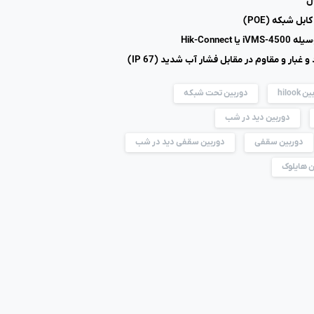
ل
بل شبکه (POE)
Hik-Connec
 غبار و مقاوم در مقابل فشار آب شدید (IP 67)
hilook
دوربین تحت شبکه
دوربین دید در شب
دوربین سقفی
دوربین سقفی دید در شب
ن هایلوک