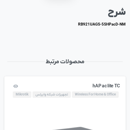
شرح
RB921UAGS-5SHPacD-NM
محصولات مرتبط
hAP ac lite TC
Wireless For Home & Office
تجهیزات شبکه وایرلس
Mikrotik