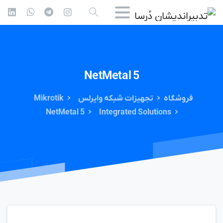
NetMetal
5
فروشگاه
تجهیزات شبکه وایرلس
Mikrotik
NetMetal 5
Integrated Solutions