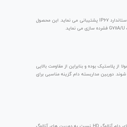
این دوربین مداربسته آی پی دام TVT تی وی تی در ابعاد ۹۴٫۶×۸۲٫۸ میلیمتر با وزن ۰٫۴۵ کیلوگرم تولید شده و از استاندارد IP67 پشتیبانی می نماید. این محصول
از پلاستیک بوده و بنابراین از مقاومت بالایی
وند. دوربین مداربسته دام گزینه مناسبی برای
از نظر نوع دسته بندی دوربین مدار بسته دام به دو نوع آنالوگ HD و تحت شبکه تقسیم بندی می شود. دوربین های دام آنالوگ HD نسبت به دوربین های آنالوگ