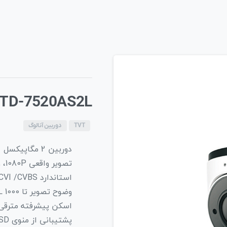
TD-7520AS2L
TVT
دوربین آنالوگ
دوربین 2 مگاپیکسل
تصویر واقعی 1080P، وضوح تصویر بالا، رنگ حقیقی
استاندارد AHD / TVI / CVI /CVBS و خروجی ویدئو بدون افت
وضوح تصویر تا TVL 1000
اسکن پیشرفته مترقی CMOS، شیء متحرک را کاملا ضبط می
پشتیبانی از منوی OSD