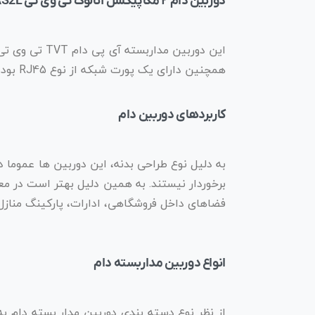
دوربین دام ۲ مگاپیکسل آنالوگ تی وی تی TD-7520AS2L
همچنین دارای یک پورت شبکه از نوع RJ45 بوده و تصاویر را با کدک های H.265 / H.264 / MJPEG و صدا را با کدک G711A/U فشرده سازی می نماید.
کاربردهای دوربین دام
به دلیل نوع طراحی بدنه، این دوربین ها عموما 
برخوردار نیستند. به همین دلیل بهتر است در م
فضاهای داخل فروشگاهی، ادارات، پارکینگ منازل
انواع دوربین مداربسته دام