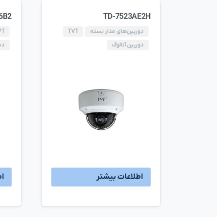
6B2
TD-7523AE2H
دوربین‌های مدار بسته
TVT
VT
دوربین آنالوگ
دس
اطلاعات بیشتر
اط