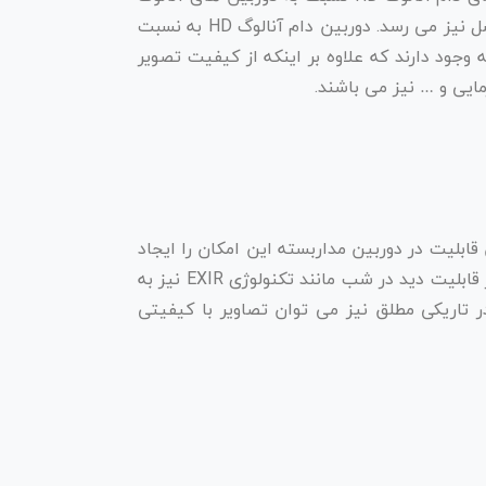
قدیمی دارای کیفیت تصویر بسیار بالاتری هستند. کیفیت تصویر دوربین های آنالوگ HD در حال حاضر تا ۸ مگاپیکسل نیز می رسد. دوربین دام آنالوگ HD به نسبت
جود دارند که علاوه بر اینکه از کیفیت تصویر
ایی و … نیز می باشند.
قابلیت در دوربین مداربسته این امکان را ایجاد
می کند که بتوان در شب و در نور کم نیز تصاویر مداربسته را ضبط کرد. علاوه بر این، تکنولوژی های پیشرفته تری از قابلیت دید در شب مانند تکنولوژی EXIR نیز به
یت IR است. با وجود این تکنولوژی حتی در تاریکی مطلق نیز می توان تصاویر با کیفیتی