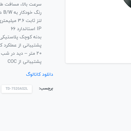
سرعت بالا، مسافت طول
رنگ خودکار به B/W در روشنایی کم
لنز ثابت 3.6 میلیمتری
IP استاندارد 66
بدنه کوچک پلاستیکی
پشتیبانی از عملکرد 
20 متر – دید در شب 10
پشتیبانی از COC
دانلود کاتالوگ
برچسب:
TD-7520AS2L