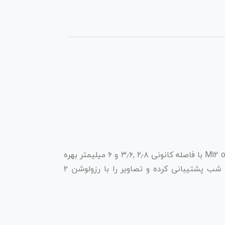
دوربین دام آنالوگ مدل TD-7520AS2L D/PE/AR2 از یک سنسور CMOS با قطر ۱/۲٫۹ اینچ و یک لنز M12 or Φ۱۴ optional با فاصله کانونی ۲٫۸ ,۳٫۶ و ۶ میلیمتر بهره
برده و دارای ۵٫۵ وات توان مصرفی می باشد. این دوربین مداربسته دام آنالوگ، دید تا فاصله ۲۰ تا ۳۰ متر را در شب پشتیبانی کرده و تصاویر را با رزولوشن ۲