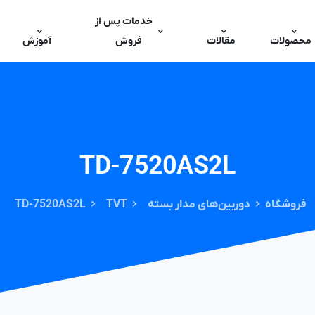
خدمات پس از
محصولات
مقالات
فروش
آموزش
TD-7520AS2L
فروشگاه
دوربین‌های مدار بسته
TVT
TD-7520AS2L