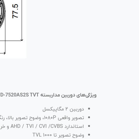
ویژگی‌های دوربین مداربسته TD-7520AS2S TVT
دوربین ۲ مگاپیکسل
تصویر واقعی ۱۰۸۰P، وضوح تصویر بالا، رنگ حقیقی
استاندارد AHD / TVI / CVI /CVBS و خروجی ویدئو بدون افت
وضوح تصویر تا TVL 1000