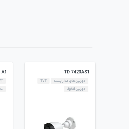
-A1
TD-7420AS1
دوربین‌های مدار بسته
TVT
VT
دوربین آنالوگ
دس