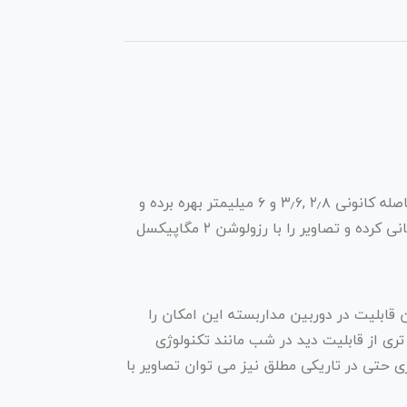
دوربین دام آنالوگ مدل TD-7520AS2S از یک سنسور CMOS با قطر ۱/۳٫۲ اینچ و یک لنز M12 or Φ۱۴ optional با فاصله کانونی ۲٫۸ ,۳٫۶ و ۶ میلیمتر بهره برده و
دارای ۵٫۵ وات توان مصرفی می باشد. این دوربین مداربسته دام آنالوگ، دید تا فاصله ۱۰ تا ۲۰ متر را در شب پشتیبانی کرده و تصاویر را با رزولوشن ۲ مگاپیکسل
 قابلیت در دوربین مداربسته این امکان را
تری از قابلیت دید در شب مانند تکنولوژی
 آن چندین برابر قابلیت IR است. با وجود این تکنولوژی حتی در تاریکی مطلق نیز می توان تصاویر با