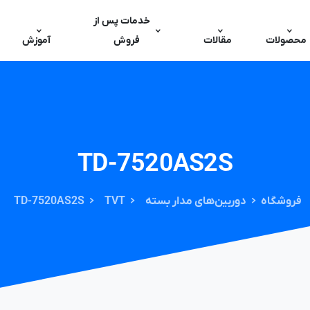
خدمات پس از
محصولات
مقالات
فروش
آموزش
TD-7520AS2S
فروشگاه
دوربین‌های مدار بسته
TVT
TD-7520AS2S