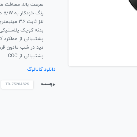
سرعت بالا، مسافت طول
رنگ خودکار به B/W در روشنایی کم
لنز ثابت 3.6 میلیمتری
بدنه کوچک پلاستیکی
پشتیبانی از عملکرد 
دید در شب مادون قرمز 10 تا 20 
پشتیبانی از COC
دانلود کاتالوگ
برچسب:
TD-7520AS2S