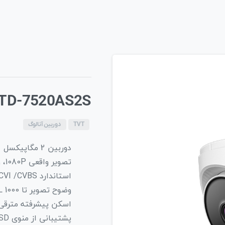
TD-7520AS2S
TVT
دوربین آنالوگ
دوربین 2 مگاپیکسل
تصویر واقعی 1080P، وضوح تصویر بالا، رنگ حقیقی
استاندارد AHD / TVI / CVI /CVBS و خروجی ویدئو بدون افت
وضوح تصویر تا TVL 1000
اسکن پیشرفته مترقی CMOS، شیء متحرک را کاملا ضبط می
پشتیبانی از منوی OSD