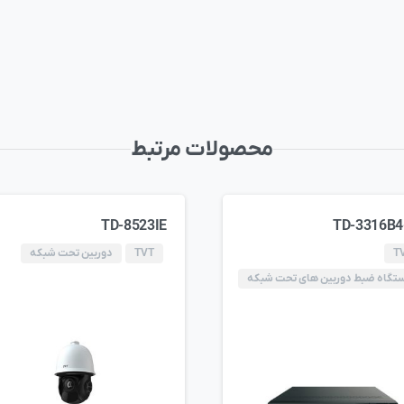
محصولات مرتبط
TD-8523IE
TD-3316B4
T
TVT
دوربین تحت شبکه
تگاه ضبط دوربین های تحت شبکه