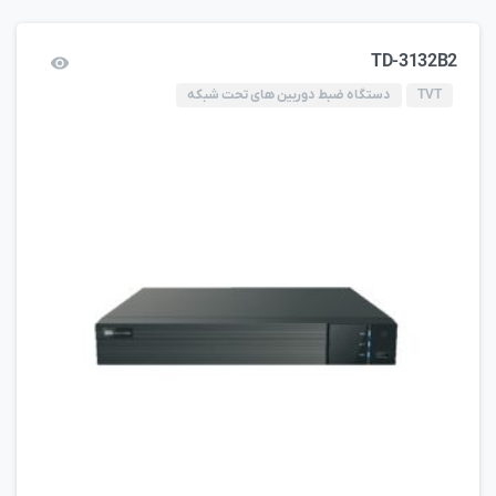
TD-3132B2
TVT
دستگاه ضبط دوربین های تحت شبکه