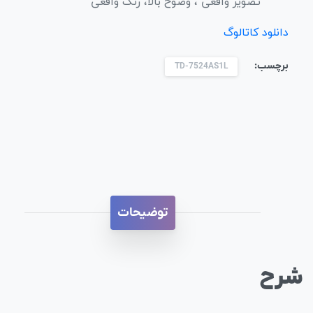
تصویر واقعی ، وضوح بالا، رنگ واقعی
دانلود کاتالوگ
برچسب:
TD-7524AS1L
توضیحات
شرح