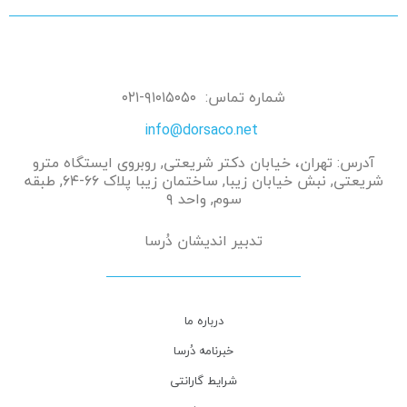
شماره تماس: ۹۱۰۱۵۰۵۰-۰۲۱
info@dorsaco.net
آدرس: تهران، خیابان دکتر شریعتی, روبروی ایستگاه مترو
شریعتی, نبش خیابان زیبا, ساختمان زیبا پلاک ۶۶-۶۴, طبقه
سوم, واحد ۹
تدبیر اندیشان دُرسا
درباره ما
خبرنامه دُرسا
شرایط گارانتی