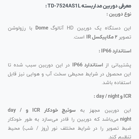
معرفی دوربین مداربسته TD-7524AS1L :
نوع دوربین :
این دستگاه یک دوربین HD آنالوگ
با رزولوشن
Dome
تصویر
است.
۲ مگاپیکسل IR
استاندارد IP66 :
پشتیبانی از
در این دوربین سبب شده تا
استاندارد IP66
این محصول در شرایط محیطی سخت آب و هوایی نیز قابل
استفاده باشد.
ICR و day / night :
این دوربین مجهز به
سوئیچ خودکار ICR و day /
می‌باشد که دوربین را قادر می‌سازد به طور خودکار
night
ضبط تصویر را در شرایط مختلف نور (روز / شب) محیط
تنظیم کند.