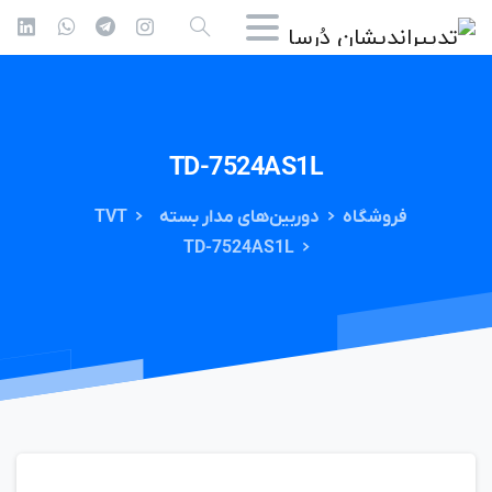
TD-7524AS1L
فروشگاه
دوربین‌های مدار بسته
TVT
TD-7524AS1L