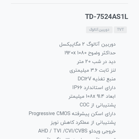
TD-7524AS1L
TVT
دوربین آنالوگ
دوربین آنالوگ 2 مگاپیکسل
حداکثر وضوح 1920x 1080
دید در شب 20 متر
لنز ثابت 3.6 میلیمتری
منبع تغذیه DC12V
دارای استاندارد IP66
ابعاد 108x 91.4 میلیمتر
پشتیبانی از COC
دارای اسکن پیشرفته Progressive CMOS
پشتیبانی از عملکرد کاهش نویز
خروجی ویدئو AHD / TVI /CVI/CVBS