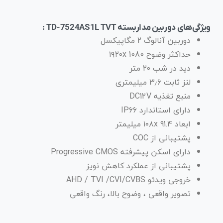
ویژگی‌های دوربین مداربسته TD-7524AS1L TVT :
دوربین آنالوگ ۲ مگاپیکسل
حداکثر وضوح ۱۹۲۰x 1080
دید در شب ۲۰ متر
لنز ثابت ۳٫۶ میلیمتری
منبع تغذیه DC12V
دارای استاندارد IP66
ابعاد ۱۰۸x 91.4 میلیمتر
پشتیبانی از COC
دارای اسکن پیشرفته Progressive CMOS
پشتیبانی از عملکرد کاهش نویز
خروجی ویدئو AHD / TVI /CVI/CVBS
تصویر واقعی ، وضوح بالا، رنگ واقعی