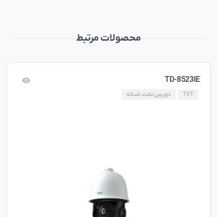
محصولات مرتبط
TD-8523IE
TVT
دوربین تحت شبکه