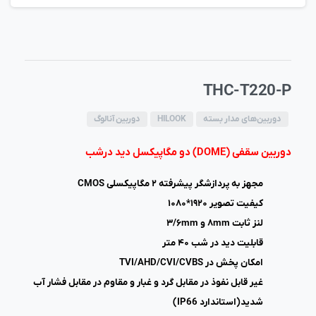
THC-T220-P
دوربین‌های مدار بسته
HILOOK
دوربین آنالوگ
دوربین سقفی (DOME) دو مگاپیکسل دید درشب
مجهز به پردازشگر پیشرفته ۲ مگاپیکسلی CMOS
کیفیت تصویر ۱۹۲۰*۱۰۸۰
لنز ثابت ۸mm و ۳/۶mm
قابلیت دید در شب ۴۰ متر
امکان پخش در TVI/AHD/CVI/CVBS
غیر قابل نفوذ در مقابل گرد و غبار و مقاوم در مقابل فشار آب
شدید(استاندارد IP66)