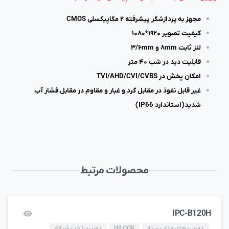
مجهز به پردازشگر پیشرفته ۲ مگاپیکسلی CMOS
کیفیت تصویر ۱۹۲۰*۱۰۸۰
لنز ثابت ۸mm و ۳/۶mm
قابلیت دید در شب ۴۰ متر
امکان پخش در TVI/AHD/CVI/CVBS
غیر قابل نفوذ در مقابل گرد و غبار و مقاوم در مقابل فشار آب
شدید(استاندارد IP66)
محصولات مرتبط
IPC-B120H
دوربین‌های مدار بسته
HILOOK
دوربین تحت شبکه