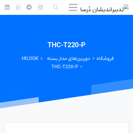
THC-T220-P
فروشگاه
دوربین‌های مدار بسته
HILOOK
THC-T220-P