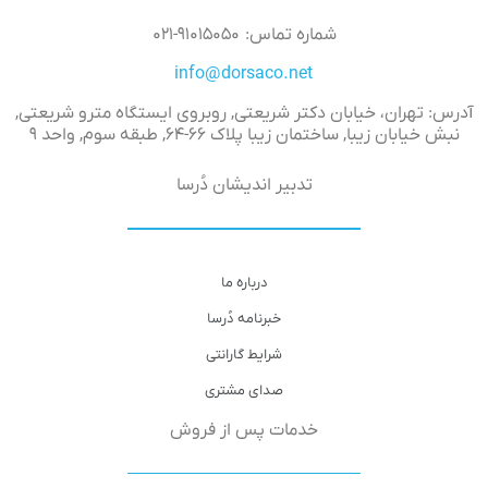
شماره تماس: ۹۱۰۱۵۰۵۰-۰۲۱
info@dorsaco.net
آدرس: تهران، خیابان دکتر شریعتی, روبروی ایستگاه مترو شریعتی,
نبش خیابان زیبا, ساختمان زیبا پلاک ۶۶-۶۴, طبقه سوم, واحد ۹
تدبیر اندیشان دُرسا
درباره ما
خبرنامه دُرسا
شرایط گارانتی
صدای مشتری
خدمات پس از فروش