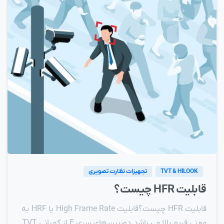
TVT & HILOOK
تجهیزات نظارت تصویری
قابلیت HFR چیست؟
قابلیت HFR چیست؟قابلیت High Frame Rate یا HRF به
معنی فریم بالا می باشد.دوربین های سری E از کمپانی TVT