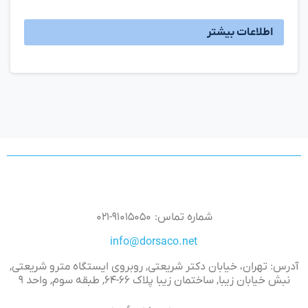
اطلاعات بیشتر
شماره تماس: ۹۱۰۱۵۰۵۰-۰۲۱
info@dorsaco.net
آدرس: تهران، خیابان دکتر شریعتی, روبروی ایستگاه مترو شریعتی,
نبش خیابان زیبا, ساختمان زیبا پلاک ۶۶-۶۴, طبقه سوم, واحد ۹