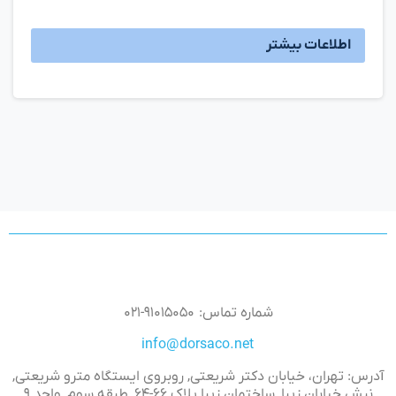
اطلاعات بیشتر
شماره تماس: ۹۱۰۱۵۰۵۰-۰۲۱
info@dorsaco.net
آدرس: تهران، خیابان دکتر شریعتی, روبروی ایستگاه مترو شریعتی,
نبش خیابان زیبا, ساختمان زیبا پلاک ۶۶-۶۴, طبقه سوم, واحد ۹