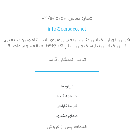
شماره تماس: ۹۱۰۱۵۰۵۰-۰۲۱
info@dorsaco.net
آدرس: تهران، خیابان دکتر شریعتی, روبروی ایستگاه مترو شریعتی,
نبش خیابان زیبا, ساختمان زیبا پلاک ۶۶-۶۴, طبقه سوم, واحد ۹
تدبیر اندیشان دُرسا
درباره ما
خبرنامه دُرسا
شرایط گارانتی
صدای مشتری
خدمات پس از فروش