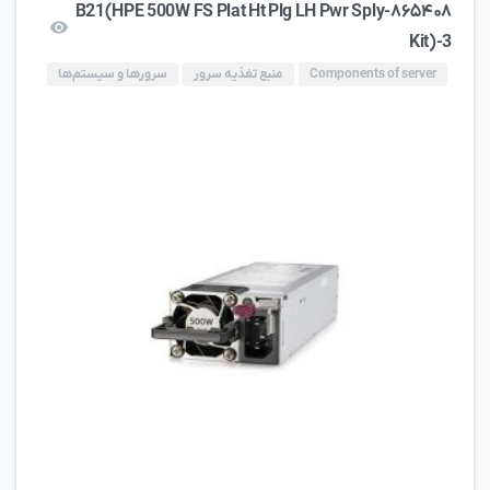
۸۶۵۴۰۸-B21(HPE 500W FS Plat Ht Plg LH Pwr Sply
Kit)-3
Components of server
منبع تغذیه سرور
سرورها و سیستم‌ها