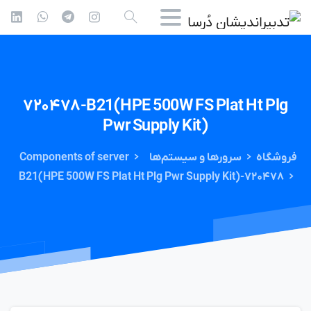
۷۲۰۴۷۸-B21(HPE
500W
FS
Plat
Ht
Plg
Pwr
Supply
Kit)
فروشگاه
سرورها و سیستم‌ها
Components of server
۷۲۰۴۷۸-B21(HPE 500W FS Plat Ht Plg Pwr Supply Kit)