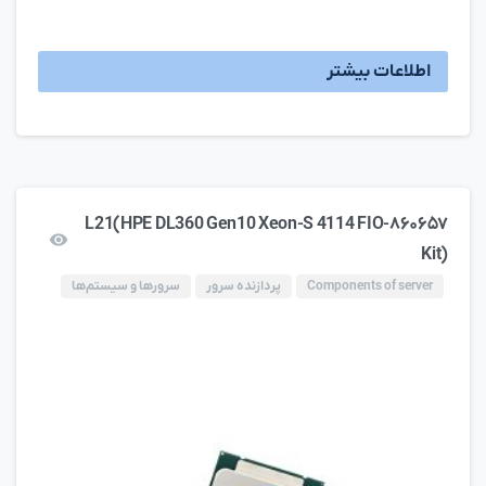
اطلاعات بیشتر
۸۶۰۶۵۷-L21(HPE DL360 Gen10 Xeon-S 4114 FIO
Kit)
Components of server
پردازنده سرور
سرورها و سیستم‌ها