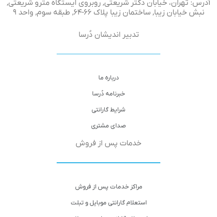
آدرس: تهران، خیابان دکتر شریعتی, روبروی ایستگاه مترو شریعتی,
نبش خیابان زیبا, ساختمان زیبا پلاک ۶۶-۶۴, طبقه سوم, واحد ۹
تدبیر اندیشان دُرسا
درباره ما
خبرنامه دُرسا
شرایط گارانتی
صدای مشتری
خدمات پس از فروش
مراکز خدمات پس از فروش
استعلام گارانتی موبایل و تبلت