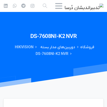
DS-7608NI-K2
NVR
فروشگاه
دوربین‌های مدار بسته
HIKVISION
DS-7608NI-K2 NVR