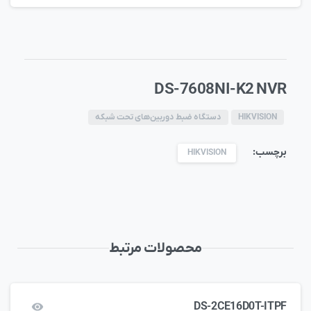
DS-7608NI-K2 NVR
HIKVISION
دستگاه ضبط دوربین‌های تحت شبکه
برچسب:
HIKVISION
محصولات مرتبط
DS-2CE16D0T-ITPF