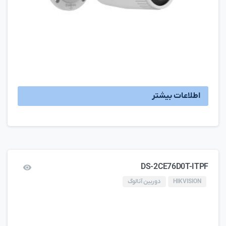
اطلاعات بیشتر
DS-2CE76D0T-ITPF
HIKVISION
دوربین آنالوگ