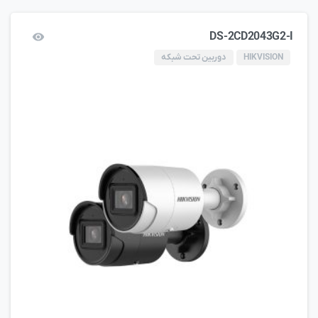
DS-2CD2043G2-I
HIKVISION
دوربین تحت شبکه