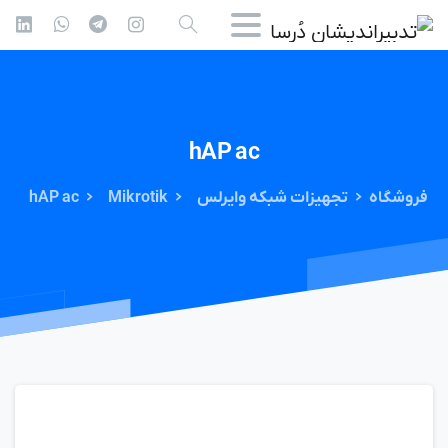
hAP
ac
فروشگاه
تجهیزات شبکه وایرلس
Mikrotik
hAP ac