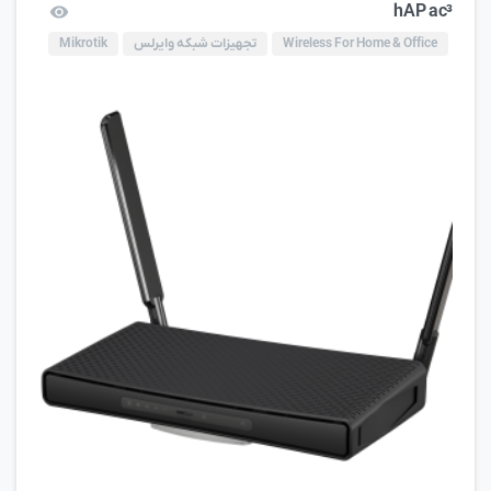
hAP ac³
Wireless For Home & Office
تجهیزات شبکه وایرلس
Mikrotik