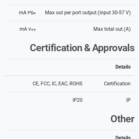
۳۵۰ mA
Max out per port output (input 30-57 V)
۷۰۰ mA
Max total out (A)
Certification & Approvals
Details
CE, FCC, IC, EAC, ROHS
Certification
IP20
IP
Other
Details