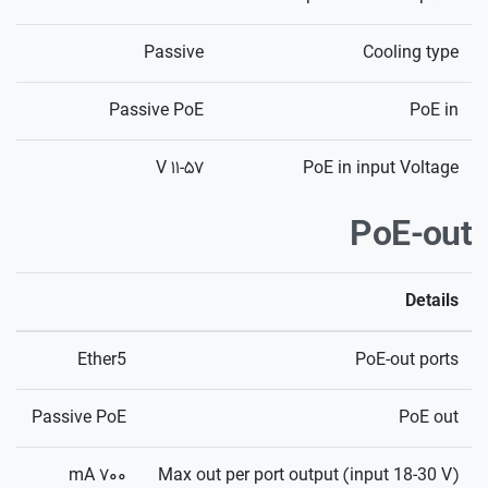
Passive
Cooling type
Passive PoE
PoE in
۱۱-۵۷ V
PoE in input Voltage
PoE-out
Details
Ether5
PoE-out ports
Passive PoE
PoE out
۷۰۰ mA
Max out per port output (input 18-30 V)