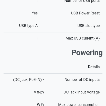
۱
Number of USB ports
Yes
USB Power Reset
USB type A
USB slot type
۱
Max USB current (A)
Powering
Details
۲ (DC jack, PoE-IN)
Number of DC inputs
۱۱-۵۷ V
DC jack input Voltage
۱۷ W
Max power consumption