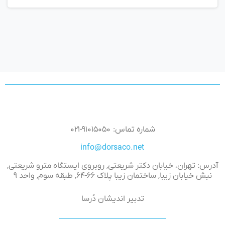
شماره تماس: ۹۱۰۱۵۰۵۰-۰۲۱
info@dorsaco.net
آدرس: تهران، خیابان دکتر شریعتی, روبروی ایستگاه مترو شریعتی,
نبش خیابان زیبا, ساختمان زیبا پلاک ۶۶-۶۴, طبقه سوم, واحد ۹
تدبیر اندیشان دُرسا