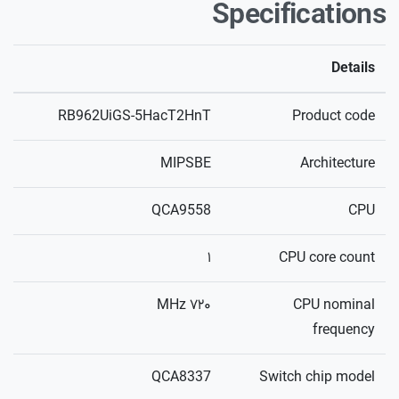
Specifications
Details
RB962UiGS-5HacT2HnT
Product code
MIPSBE
Architecture
QCA9558
CPU
۱
CPU core count
۷۲۰ MHz
CPU nominal
frequency
QCA8337
Switch chip model