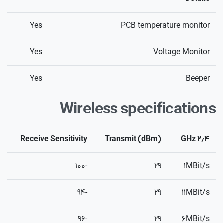
Yes
PCB temperature monitor
Yes
Voltage Monitor
Yes
Beeper
Wireless specifications
Receive Sensitivity
Transmit (dBm)
۲٫۴ GHz
-۱۰۰
۲۹
۱MBit/s
-۹۴
۲۹
۱۱MBit/s
-۹۶
۲۹
۶MBit/s