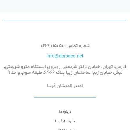
شماره تماس: ۹۱۰۱۵۰۵۰-۰۲۱
info@dorsaco.net
آدرس: تهران، خیابان دکتر شریعتی, روبروی ایستگاه مترو شریعتی,
نبش خیابان زیبا, ساختمان زیبا پلاک ۶۶-۶۴, طبقه سوم, واحد ۹
تدبیر اندیشان دُرسا
درباره ما
خبرنامه دُرسا