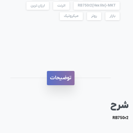
RB750r2(Hex lite)-MKT
اترنت
ارزان ترین
بازار
روتر
میکروتیک
توضیحات
شرح
RB750r2