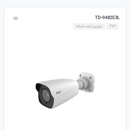
TD-9482E3L
TVT
دوربین تحت شبکه