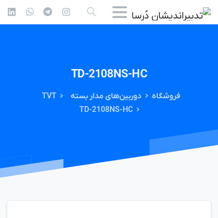
TD-2108NS-HC
فروشگاه
دوربین‌های مدار بسته
TVT
TD-2108NS-HC