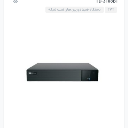
TD-3108B1
TVT
دستگاه ضبط دوربین های تحت شبکه