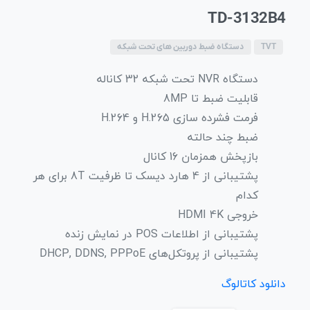
TD-3132B4
TVT
دستگاه ضبط دوربین های تحت شبکه
دستگاه NVR تحت شبکه 32 کاناله
قابلیت ضبط تا 8MP
فرمت فشرده سازی 265.H و 264.H
ضبط چند حالته
بازپخش همزمان 16 کانال
پشتیبانی از 4 هارد دیسک تا ظرفیت 8T برای هر
کدام
خروجی HDMI 4K
پشتیبانی از اطلاعات POS در نمایش زنده
پشتیبانی از پروتکل‌های DHCP, DDNS, PPPoE
دانلود کاتالوگ