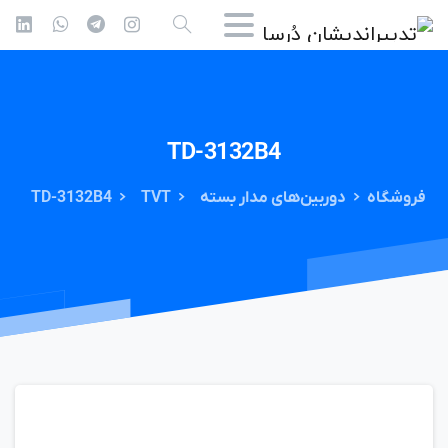
TD-3132B4
فروشگاه
دوربین‌های مدار بسته
TVT
TD-3132B4