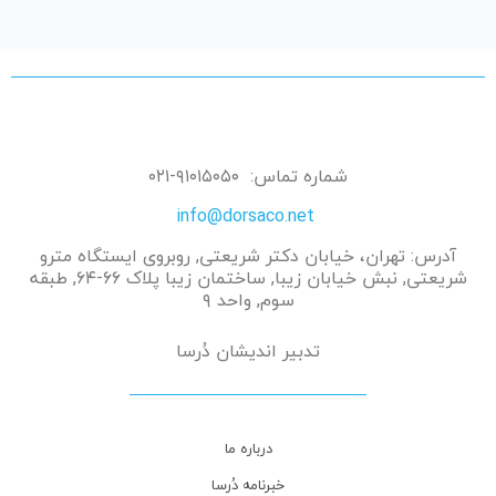
شماره تماس: ۹۱۰۱۵۰۵۰-۰۲۱
info@dorsaco.net
آدرس: تهران، خیابان دکتر شریعتی, روبروی ایستگاه مترو
شریعتی, نبش خیابان زیبا, ساختمان زیبا پلاک ۶۶-۶۴, طبقه
سوم, واحد ۹
تدبیر اندیشان دُرسا
درباره ما
خبرنامه دُرسا