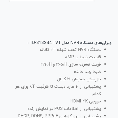
ویژگی‌های دستگاه NVR مدل TD-3132B4 TVT :
دستگاه NVR تحت شبکه ۳۲ کاناله
قابلیت ضبط تا ۸MP
فرمت فشرده سازی ۲۶۵٫H و ۲۶۴٫H
ضبط چند حالته
بازپخش همزمان ۱۶ کانال
پشتیبانی از ۴ هارد دیسک تا ظرفیت ۸T برای هر
کدام
خروجی HDMI 4K
پشتیبانی از اطلاعات POS در نمایش زنده
پشتیبانی از پروتکل‌های DHCP, DDNS, PPPoE