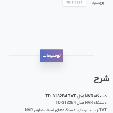
برچسب:
TD-3132B4
توضیحات
شرح
دستگاه NVR مدل TD-3132B4 TVT
دستگاه NVR مدل TD-3132B4
زیرمجموعه‌ی
از
TVT
دستگاه‌های ضبط تصاویر NVR