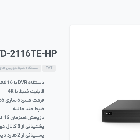
TD-2116TE-HP
TVT
دستگاه ضبط دوربین های 
دستگاه DVR با 16 کانال TVI / CVI / AHD
قابلیت ضبط تا 4K
فرمت فشرده سازی 265.H
ضبط چند حالته
بازپخش همزمان 16 کانال
پشتیبانی از 8 کانال دوربین تحت شبکه تا 8MP
پشتیبانی از 2 هارد دیسک تا ظرفیت 8T