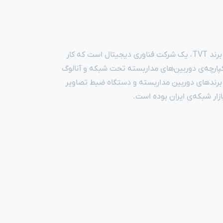
دستگاه DVR مدل TD-2116TE-HP TVT زیرمجموعه‌ی دستگاه‌های ضبط تصاویر DVR از محصولات برند تی‌وی‌تی(TVT) است. برند TVT ، یک شرکت فناوری دیجیتال است که کار
ی کاربردی و تولید یکپارچه‌ی دوربین‌های مداربسته تحت شبکه و آنالوگ
شد. طی دو سال اخیر محصولات تی‌وی‌تی (TVT) یکی از پرفروش‌ترین برندهای دوربین مداربسته و دستگاه ضبط تصاویر