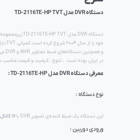
دستگاه DVR مدل TD-2116TE-HP TVT
خود ر
در ایران بوده است. ، تنوع ، کیفیت و قیمت مناسب محصولات شرکت TVT مهم‌ترین عامل محبوبیت و موفقیت این برند
معرفی دستگاه DVR مدل TD-2116TE-HP :
نوع دستگاه :
این دستگاه یک ضبط کننده‌ی تصویر DVR با
۱۶ کانال TVI / CVI / AHD
ورودی دوربین :