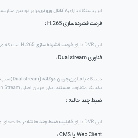
این دستگاه دارای
۸ کانال ورودی
برای دوربین مداربسته 
فرمت فشرده‌سازی H.265 :
این DVR دارای
فرمت فشرده‌سازی H.265
است که می‌ت
فناوری Dual stream :
دستگاه با فناوری
جریان دوگانه (Dual stream)
یکدیگر متفاوت هستند. یکی جریان اصلی Main Stream و یکی جریان فرعی یا Sub Stream است . جریان اصلی دارای رزولوشن بهتری نسبت به جریان فرعی است.
ضبط چند حالته :
این DVR دارای
قابلیت ضبط چند حالته
در حالت‌های مختلف / motion / sensor / POS / AI
Web Client یا CMS :