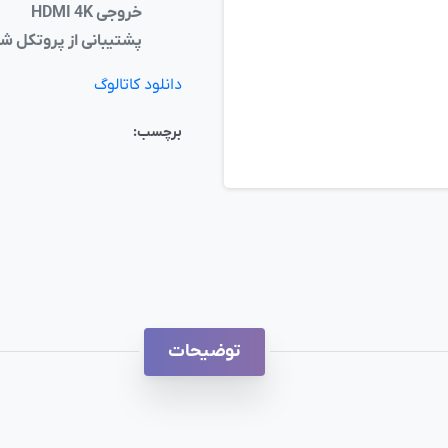
خروجی HDMI 4K
پشتیبانی از پروتکل شبکه DDNS, PPPoE
دانلود کاتالوگ
برچسب:
توضیحات