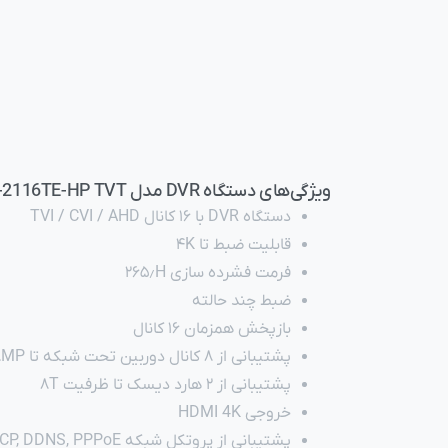
ویژگی‌های دستگاه DVR مدل TD-2116TE-HP TVT :
دستگاه DVR با ۱۶ کانال TVI / CVI / AHD
قابلیت ضبط تا ۴K
فرمت فشرده سازی ۲۶۵٫H
ضبط چند حالته
بازپخش همزمان ۱۶ کانال
پشتیبانی از ۸ کانال دوربین تحت شبکه تا ۸MP
پشتیبانی از ۲ هارد دیسک تا ظرفیت ۸T
خروجی HDMI 4K
پشتیبانی از پروتکل شبکه DHCP, DDNS, PPPoE