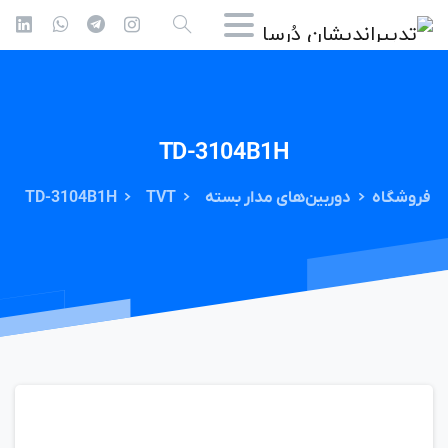
TD-3104B1H
فروشگاه
دوربین‌های مدار بسته
TVT
TD-3104B1H