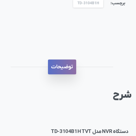
برچسب:
TD-3104B1H
توضیحات
شرح
دستگاه NVR مدل TD-3104B1H TVT