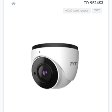
TD-9524S3
TVT
دوربین تحت شبکه