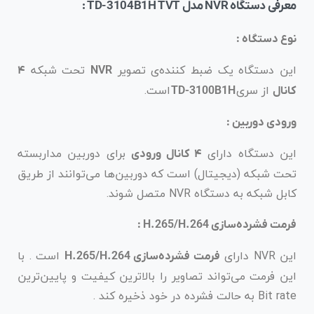
معرفی دستگاه NVR مدل TD-3104B1H TVT :
نوع دستگاه :
این دستگاه یک ضبط کننده‌ی تصویر
تحت شبکه
۴
NVR
از سری
است.
کانال
TD-3100B1H
ورودی دوربین :
این دستگاه دارای
برای دوربین مداربسته
۴ کانال ورودی
تحت شبکه (دیجیتال) است که دوربین‌ها می‌توانند از طریق
کابل شبکه به دستگاه NVR متصل شوند.
فرمت فشرده‌سازی H.265/H.264 :
این NVR دارای
است . با
فرمت فشرده‌سازی H.265/H.264
این فرمت می‌تواند تصاویر را بالاترین کیفیت و پایین‌ترین
Bit rate به حالت فشرده در خود ذخیره کند .