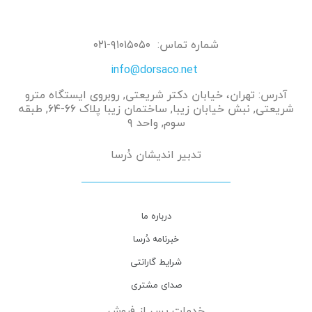
شماره تماس: ۹۱۰۱۵۰۵۰-۰۲۱
info@dorsaco.net
آدرس: تهران، خیابان دکتر شریعتی, روبروی ایستگاه مترو
شریعتی, نبش خیابان زیبا, ساختمان زیبا پلاک ۶۶-۶۴, طبقه
سوم, واحد ۹
تدبیر اندیشان دُرسا
درباره ما
خبرنامه دُرسا
شرایط گارانتی
صدای مشتری
خدمات پس از فروش