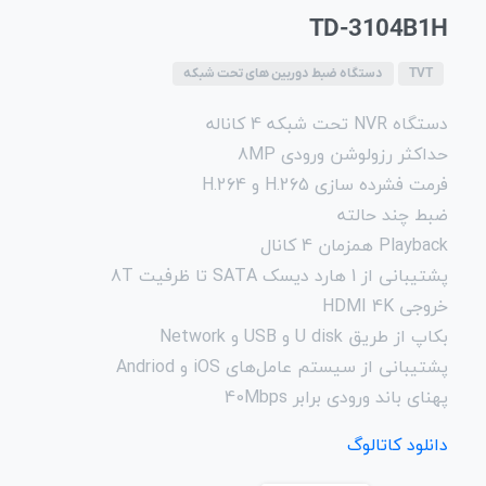
TD-3104B1H
TVT
دستگاه ضبط دوربین های تحت شبکه
دستگاه NVR تحت شبکه 4 کاناله
حداکثر رزولوشن ورودی 8MP
فرمت فشرده سازی 265.H و 264.H
ضبط چند حالته
Playback همزمان 4 کانال
پشتیبانی از 1 هارد دیسک SATA تا ظرفیت 8T
خروجی HDMI 4K
بکاپ از طریق U disk و USB و Network
پشتیبانی از سیستم عامل‌های iOS و Andriod
پهنای باند ورودی برابر 40Mbps
دانلود کاتالوگ