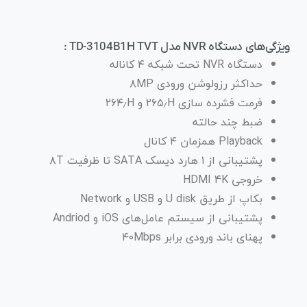
ویژگی‌های دستگاه NVR مدل TD-3104B1H TVT :
دستگاه NVR تحت شبکه ۴ کاناله
حداکثر رزولوشن ورودی ۸MP
فرمت فشرده سازی ۲۶۵٫H و ۲۶۴٫H
ضبط چند حالته
Playback همزمان ۴ کانال
پشتیبانی از ۱ هارد دیسک SATA تا ظرفیت ۸T
خروجی HDMI 4K
بکاپ از طریق U disk و USB و Network
پشتیبانی از سیستم عامل‌های iOS و Andriod
پهنای باند ورودی برابر ۴۰Mbps