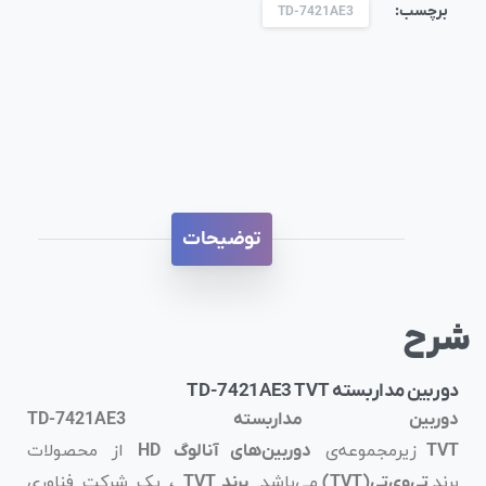
برچسب:
TD-7421AE3
توضیحات
شرح
دوربین مداربسته TD-7421AE3 TVT
دوربین مداربسته TD-7421AE3
زیرمجموعه‌ی
از محصولات
TVT
دوربین‌های آنالوگ HD
برند
می‌باشد.
، یک شرکت فناوری
تی‌وی‌تی
(TVT)
برند TVT