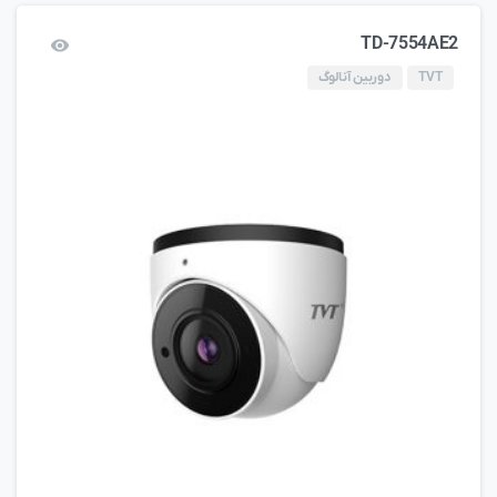
TD-7554AE2
TVT
دوربین آنالوگ