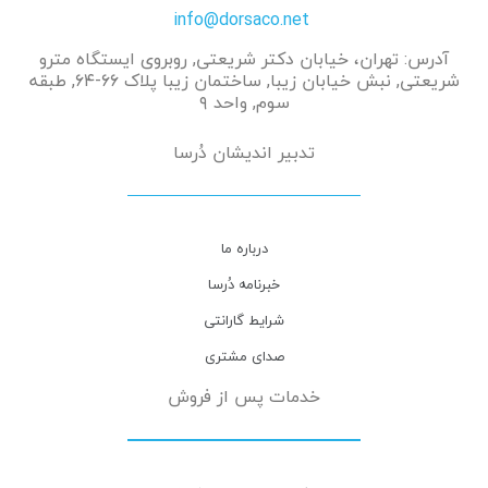
info@dorsaco.net
آدرس: تهران، خیابان دکتر شریعتی, روبروی ایستگاه مترو
شریعتی, نبش خیابان زیبا, ساختمان زیبا پلاک ۶۶-۶۴, طبقه
سوم, واحد ۹
تدبیر اندیشان دُرسا
درباره ما
خبرنامه دُرسا
شرایط گارانتی
صدای مشتری
خدمات پس از فروش