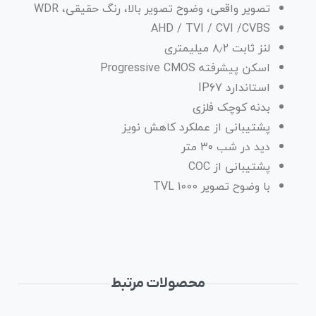
تصویر واقعی، وضوح تصویر بالا، رنگ حقیقی، WDR
AHD / TVI / CVI /CVBS
لنز ثابت ۸٫۲ میلیمتری
اسکن پیشرفته Progressive CMOS
استاندارد IP67
بدنه کوچک فلزی
پشتیبانی از عملکرد کاهش نویز
دید در شب ۳۰ متر
پشتیبانی از COC
با وضوح تصویر TVL 1000
محصولات مرتبط