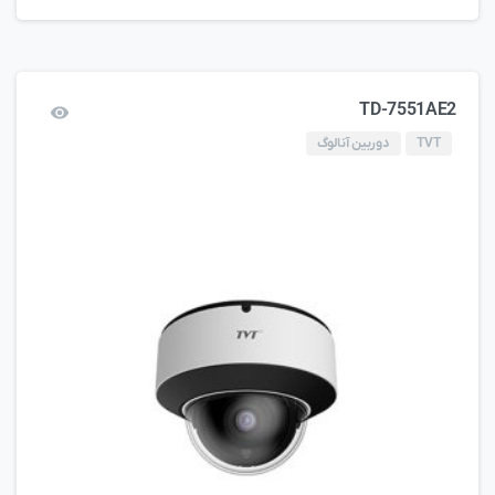
TD-7551AE2
TVT
دوربین آنالوگ