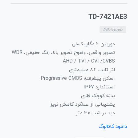
TD-7421AE3
دوربین آنالوگ
دوربین 2 مگاپیکسلی
تصویر واقعی، وضوح تصویر بالا، رنگ حقیقی، WDR
AHD / TVI / CVI /CVBS
لنز ثابت 8.2 میلیمتری
اسکن پیشرفته Progressive CMOS
استاندارد IP67
بدنه کوچک فلزی
پشتیبانی از عملکرد کاهش نویز
دید در شب 30 متر
دانلود کاتالوگ