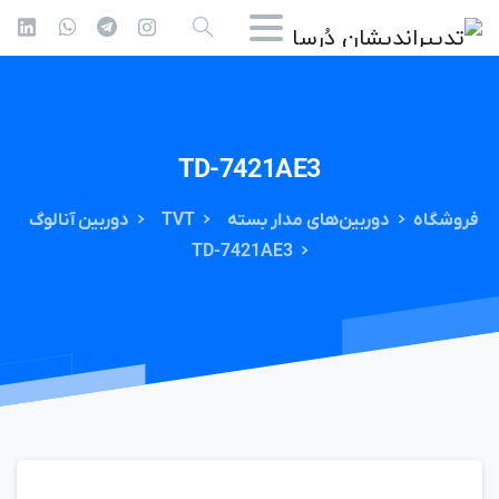
TD-7421AE3
فروشگاه
دوربین‌های مدار بسته
TVT
دوربین آنالوگ
TD-7421AE3