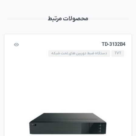
محصولات مرتبط
TD-3132B4
TVT
دستگاه ضبط دوربین های تحت شبکه