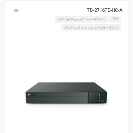
TD-2716TE-HC-A
TVT
دستگاه ضبط دوربین های آنالوگ
دستگاه ضبط دوربین های تحت شبکه