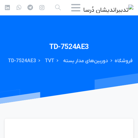
TD-7524AE3
فروشگاه
دوربین‌های مدار بسته
TVT
TD-7524AE3