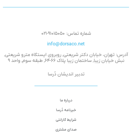
شماره تماس: ۹۱۰۱۵۰۵۰-۰۲۱
info@dorsaco.net
آدرس: تهران، خیابان دکتر شریعتی, روبروی ایستگاه مترو شریعتی,
نبش خیابان زیبا, ساختمان زیبا پلاک ۶۶-۶۴, طبقه سوم, واحد ۹
تدبیر اندیشان دُرسا
درباره ما
خبرنامه دُرسا
شرایط گارانتی
صدای مشتری